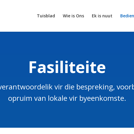
Tuisblad
Wie is Ons
Ek is nuut
Bedie
Fasiliteite
 verantwoordelik vir die bespreking, voor
opruim van lokale vir byeenkomste.