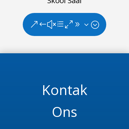
Skool Saal
&#xe093;
Kontak
Ons