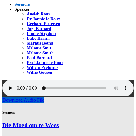
Sermons
Speaker
Aneleh Roux
Dr Jannie le Roux
Gerhard Pietersen
Jugi Barnard
Lindie Strydom
Luke Herrin
Marnus Botha
Melanie Smit
Melanie Smith
Paul Barnard
Prof Jannie le Roux
Willem Pretorius
Willie Goosen
Download Audio File
Sermons
Die Moed om te Wees