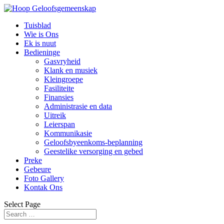
Tuisblad
Wie is Ons
Ek is nuut
Bedieninge
Gasvryheid
Klank en musiek
Kleingroepe
Fasiliteite
Finansies
Administrasie en data
Uitreik
Leierspan
Kommunikasie
Geloofsbyeenkoms-beplanning
Geestelike versorging en gebed
Preke
Gebeure
Foto Gallery
Kontak Ons
Select Page