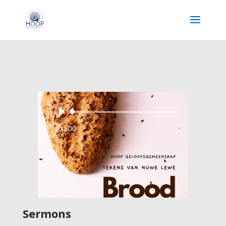
Audio
Player
00:00
Sermons