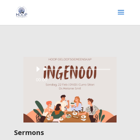
Audio
Player
00:00
Sermons