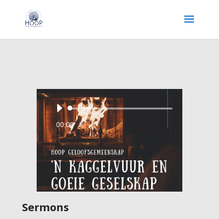
Audio
Player
00:00
Sermons