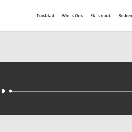
Tuisblad
Wie is Ons
Ek is nuut
Bedie
Audio
Player