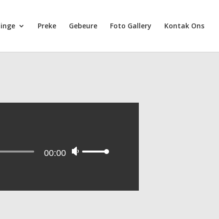
ninge
Preke
Gebeure
Foto Gallery
Kontak Ons
00:00
Use
Up/Down
Arrow
keys
to
increase