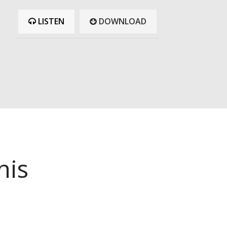
or
LISTEN
DOWNLOAD
decrease
volume.
nis