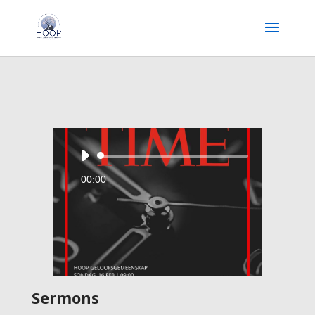
Audio
Player
00:00
Sermons